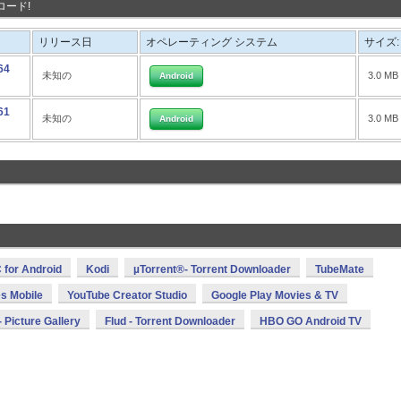
ード!
リリース日
オペレーティング システム
サイズ:
64
未知の
3.0 MB
Android
61
未知の
3.0 MB
Android
 for Android
Kodi
µTorrent®- Torrent Downloader
TubeMate
s Mobile
YouTube Creator Studio
Google Play Movies & TV
 Picture Gallery
Flud - Torrent Downloader
HBO GO Android TV