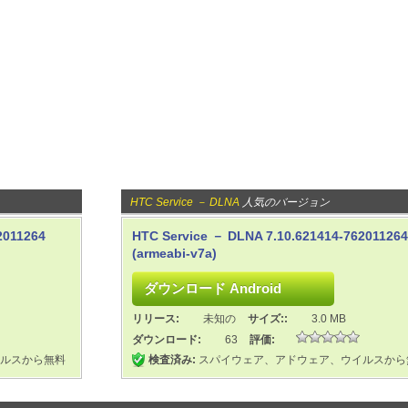
HTC Service － DLNA
人気のバージョン
2011264
HTC Service － DLNA 7.10.621414-762011264
(armeabi-v7a)
リリース:
未知の
サイズ::
3.0 MB
ダウンロード:
63
評価:
ルスから無料
検査済み:
スパイウェア、アドウェア、ウイルスから