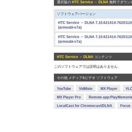
選択版の
HTC Service － DLNA
無料でダウンロ
ソフトウェアバージョン
HTC Service － DLNA 7.10.621414-7620112
(armeabi-v7a)
HTC Service － DLNA 7.10.621414-7620112
(armeabi-v7a)
HTC Service － DLNA
コンテンツ
このソフトウェアでは説明はありません.
その他 メディア&ビデオ ソフトウェア
YouTube
VidMate
MX Player
VLC
MX Player Pro
Remote app:PlayMemorie
LocalCast for Chromecast/DLNA
Focus -