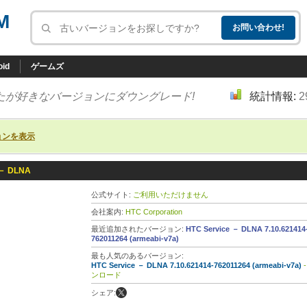
M
oid
ゲームズ
たが好きなバージョンにダウングレード!
統計情報:
2
ョンを表示
 － DLNA
公式サイト:
ご利用いただけません
会社案内:
HTC Corporation
最近追加されたバージョン:
HTC Service － DLNA 7.10.621414
762011264 (armeabi-v7a)
最も人気のあるバージョン:
HTC Service － DLNA 7.10.621414-762011264 (armeabi-v7a)
-
ンロード
シェア: