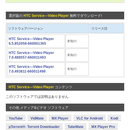
選択版の
HTC Service—Video Player
無料でダウンロード!
ソフトウェアバージョン
リリース日
HTC Service—Video Player
未知の
6.5.852058-660001365
HTC Service—Video Player
未知の
7.0.488557-660011493
HTC Service—Video Player
未知の
7.0.493811-660011498
HTC Service—Video Player
コンテンツ
このソフトウェアでは説明はありません.
その他 メディア&ビデオ ソフトウェア
YouTube
VidMate
MX Player
VLC for Android
Kodi
µTorrent®- Torrent Downloader
TubeMate
MX Player Pro