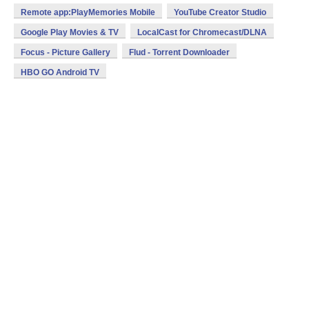
Remote app:PlayMemories Mobile
YouTube Creator Studio
Google Play Movies & TV
LocalCast for Chromecast/DLNA
Focus - Picture Gallery
Flud - Torrent Downloader
HBO GO Android TV