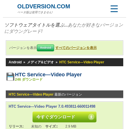
OLDVERSION.COM
ベータ版は使用できません!
ソフトウェアタイトルを選ぶ...
あなたが好きなバージョン
にダウングレード!
バージョンを表示
すべてのバージョンを表示
Android
Android
»
メディア&ビデオ
»
HTC Service—Video Player
HTC Service—Video Player
246 ダウンロード
HTC Service—Video Player
最新のバージョン
HTC Service—Video Player 7.0.493811-660011498
今すぐダウンロード
リリース:
未知の
サイズ::
2.9 MB