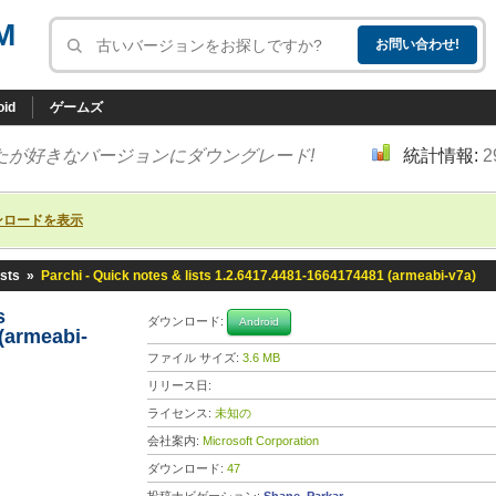
M
oid
ゲームズ
たが好きなバージョンにダウングレード!
統計情報:
2
ンロードを表示
ists
»
Parchi - Quick notes & lists 1.2.6417.4481-1664174481 (armeabi-v7a)
ts
ダウンロード:
Android
(armeabi-
ファイル サイズ:
3.6 MB
リリース日:
ライセンス:
未知の
会社案内:
Microsoft Corporation
ダウンロード:
47