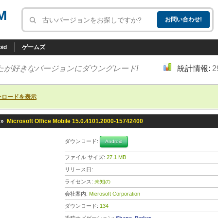
M
oid
ゲームズ
たが好きなバージョンにダウングレード!
統計情報:
2
ンロードを表示
»
Microsoft Office Mobile 15.0.4101.2000-15742400
ダウンロード:
Android
ファイル サイズ:
27.1 MB
リリース日:
ライセンス:
未知の
会社案内:
Microsoft Corporation
ダウンロード:
134