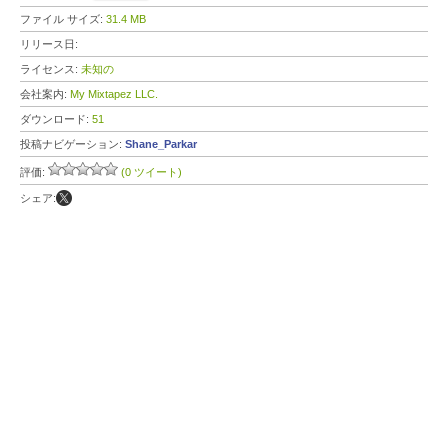
ファイル サイズ:
31.4 MB
リリース日:
ライセンス:
未知の
会社案内:
My Mixtapez LLC.
ダウンロード:
51
投稿ナビゲーション:
Shane_Parkar
評価:
(0 ツイート)
シェア: