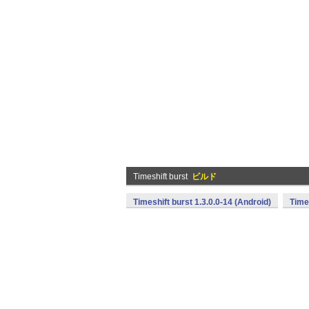
Timeshift burst
ビルド
Timeshift burst 1.3.0.0-14 (Android)
Times