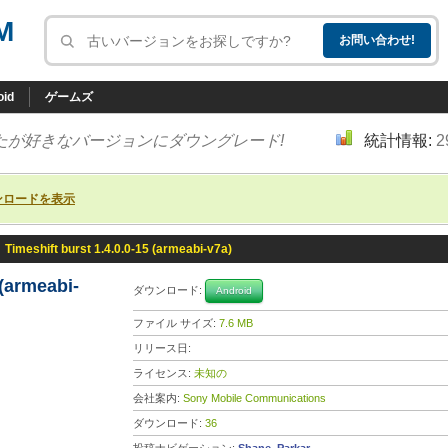
M
oid
ゲームズ
たが好きなバージョンにダウングレード!
統計情報:
2
ンロードを表示
»
Timeshift burst 1.4.0.0-15 (armeabi-v7a)
 (armeabi-
ダウンロード:
Android
ファイル サイズ:
7.6 MB
リリース日:
ライセンス:
未知の
会社案内:
Sony Mobile Communications
ダウンロード:
36