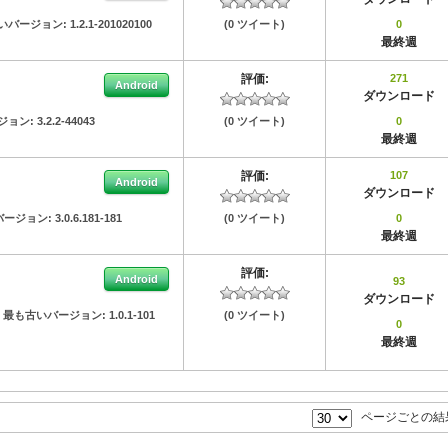
いバージョン:
1.2.1-201020100
(0 ツイート)
0
最終週
評価:
271
Android
ダウンロード
ジョン:
3.2.2-44043
(0 ツイート)
0
最終週
評価:
107
Android
ダウンロード
バージョン:
3.0.6.181-181
(0 ツイート)
0
最終週
評価:
Android
93
ダウンロード
最も古いバージョン:
1.0.1-101
(0 ツイート)
0
最終週
ページごとの結