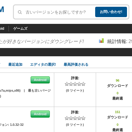
M
oid
ゲームズ
たが好きなバージョンにダウングレード!
統計情報:
2
ド
最近追加
エディタの選択!
最高評価される
評価:
Android
96
ダウンロード
-v7a,mips,x86)
|
最も古いバージ
(0 ツイート)
0
)
最終週
評価:
151
Android
ダウンロード
ジョン:
1.0.32-32
(0 ツイート)
0
最終週