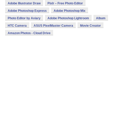
Adobe Illustrator Draw
Pixlr – Free Photo Editor
Adobe Photoshop Express
Adobe Photoshop Mix
Photo Editor by Aviary
Adobe Photoshop Lightroom
Album
HTC Camera
ASUS PixelMaster Camera
Movie Creator
Amazon Photos - Cloud Drive