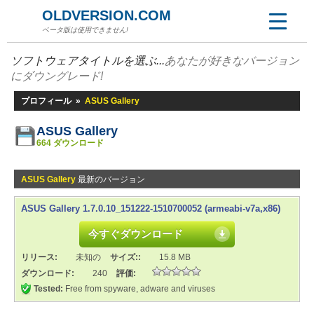
OLDVERSION.COM
ベータ版は使用できません!
ソフトウェアタイトルを選ぶ...
あなたが好きなバージョン
にダウングレード!
プロフィール
»
ASUS Gallery
ASUS Gallery
664 ダウンロード
ASUS Gallery
最新のバージョン
ASUS Gallery 1.7.0.10_151222-1510700052 (armeabi-v7a,x86)
今すぐダウンロード
リリース:
未知の
サイズ::
15.8 MB
ダウンロード:
240
評価:
Tested:
Free from spyware, adware and viruses