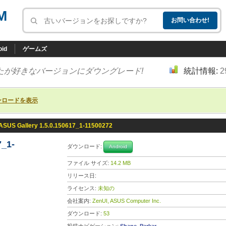
M
oid
ゲームズ
たが好きなバージョンにダウングレード!
統計情報:
2
ンロードを表示
ASUS Gallery 1.5.0.150617_1-11500272
7_1-
ダウンロード:
Android
ファイル サイズ:
14.2 MB
リリース日:
ライセンス:
未知の
会社案内:
ZenUI, ASUS Computer Inc.
ダウンロード:
53