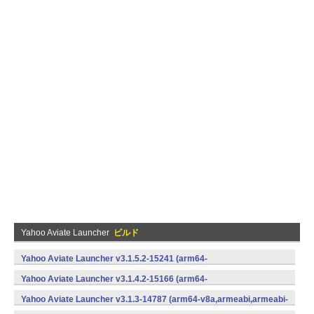
Yahoo Aviate Launcher
ビルド
Yahoo Aviate Launcher v3.1.5.2-15241 (arm64-
v8a,armeabi,armeabi-v7a,x86,x86_64) (Android)
Yahoo Aviate Launcher v3.1.4.2-15166 (arm64-
v8a,armeabi,armeabi-v7a,x86,x86_64) (Android)
Yahoo Aviate Launcher v3.1.3-14787 (arm64-v8a,armeabi,armeabi-