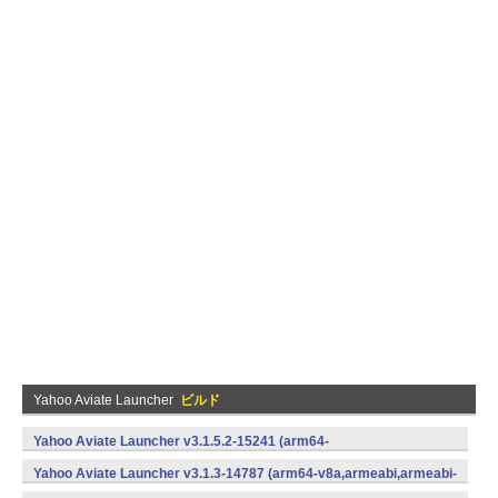
Yahoo Aviate Launcher
ビルド
Yahoo Aviate Launcher v3.1.5.2-15241 (arm64-
v8a,armeabi,armeabi-v7a,x86,x86_64) (Android)
Yahoo Aviate Launcher v3.1.3-14787 (arm64-v8a,armeabi,armeabi-