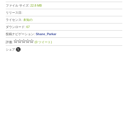
ファイル サイズ:
22.8 MB
リリース日:
ライセンス:
未知の
ダウンロード:
67
投稿ナビゲーション:
Shane_Parkar
評価:
(0 ツイート)
シェア: