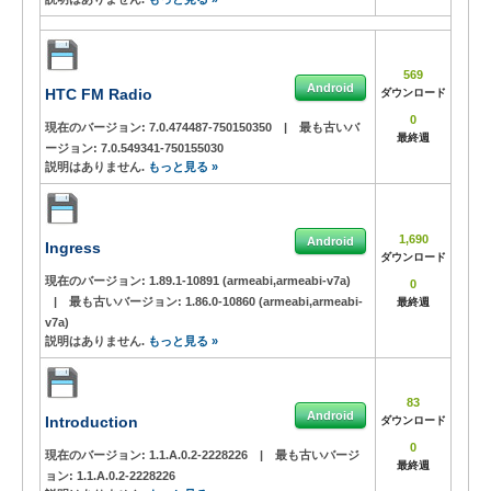
569
Android
HTC FM Radio
ダウンロード
0
現在のバージョン:
7.0.474487-750150350
|
最も古いバ
最終週
ージョン:
7.0.549341-750155030
説明はありません.
もっと見る »
1,690
Android
Ingress
ダウンロード
現在のバージョン:
1.89.1-10891 (armeabi,armeabi-v7a)
0
|
最も古いバージョン:
1.86.0-10860 (armeabi,armeabi-
最終週
v7a)
説明はありません.
もっと見る »
83
Android
Introduction
ダウンロード
0
現在のバージョン:
1.1.A.0.2-2228226
|
最も古いバージ
最終週
ョン:
1.1.A.0.2-2228226