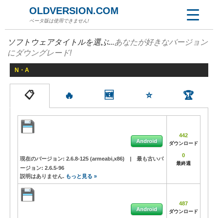
OLDVERSION.COM
ベータ版は使用できません!
ソフトウェアタイトルを選ぶ...
あなたが好きなバージョン
にダウングレード!
N・A
📋
🔥
🆕
⭐
🏆
442
Android
ダウンロード
0
現在のバージョン:
2.6.8-125 (armeabi,x86)
|
最も古いバ
最終週
ージョン:
2.6.5-96
説明はありません.
もっと見る »
487
Android
ダウンロード