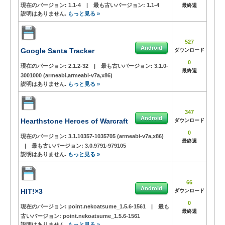
現在のバージョン:
1.1-4
|
最も古いバージョン:
1.1-4
最終週
説明はありません.
もっと見る »
527
Android
Google Santa Tracker
ダウンロード
0
現在のバージョン:
2.1.2-32
|
最も古いバージョン:
3.1.0-
最終週
3001000 (armeabi,armeabi-v7a,x86)
説明はありません.
もっと見る »
347
Android
Hearthstone Heroes of Warcraft
ダウンロード
0
現在のバージョン:
3.1.10357-1035705 (armeabi-v7a,x86)
最終週
|
最も古いバージョン:
3.0.9791-979105
説明はありません.
もっと見る »
66
Android
HIT!×3
ダウンロード
0
現在のバージョン:
point.nekoatsume_1.5.6-1561
|
最も
最終週
古いバージョン:
point.nekoatsume_1.5.6-1561
説明はありません.
もっと見る »