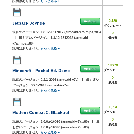
説明はありません.
もっと見る »
2,189
Android
Jetpack Joyride
ダウンロード
現在のバージョン:
1.8.12-1812012 (armeabi-v7a,mips,x86)
0
|
最も古いバージョン:
1.8.12-1812012 (armeabi-
最終週
v7a,mips,x86)
説明はありません.
もっと見る »
18,279
Android
Minecraft - Pocket Ed. Demo
ダウンロード
0
現在のバージョン:
0.2.1-2016 (armeabi-v7a)
|
最も古い
最終週
バージョン:
0.2.1-2016 (armeabi-v7a)
説明はありません.
もっと見る »
1,094
Android
Modern Combat 5: Blackout
ダウンロード
0
現在のバージョン:
1.6.0g-16026 (armeabi-v7a,x86)
|
最
最終週
も古いバージョン:
1.6.0g-16026 (armeabi-v7a,x86)
説明はありません.
もっと見る »