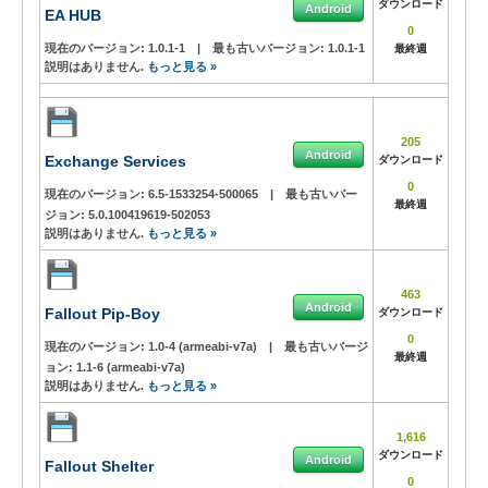
ダウンロード
Android
EA HUB
0
現在のバージョン:
1.0.1-1
|
最も古いバージョン:
1.0.1-1
最終週
説明はありません.
もっと見る »
205
Android
Exchange Services
ダウンロード
0
現在のバージョン:
6.5-1533254-500065
|
最も古いバー
最終週
ジョン:
5.0.100419619-502053
説明はありません.
もっと見る »
463
Android
Fallout Pip-Boy
ダウンロード
0
現在のバージョン:
1.0-4 (armeabi-v7a)
|
最も古いバージ
最終週
ョン:
1.1-6 (armeabi-v7a)
説明はありません.
もっと見る »
1,616
ダウンロード
Android
Fallout Shelter
0