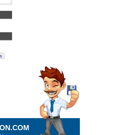
h
ION.COM
!