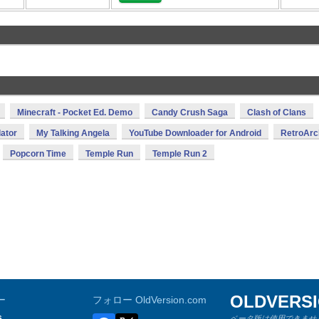
Minecraft - Pocket Ed. Demo
Candy Crush Saga
Clash of Clans
ator
My Talking Angela
YouTube Downloader for Android
RetroArc
Popcorn Time
Temple Run
Temple Run 2
OLDVERS
ー
フォロー OldVersion.com
s
ベータ版は使用できません