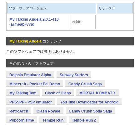
ソフトウェアバージョン
リリース日
My Talking Angela 2.0.1-410
未知の
(armeabi-v7a)
My Talking Angela
コンテンツ
このソフトウェアでは説明はありません.
その他 N・A ソフトウェア
Dolphin Emulator Alpha
Subway Surfers
Minecraft - Pocket Ed. Demo
Candy Crush Saga
My Talking Tom
Clash of Clans
MORTAL KOMBAT X
PPSSPP - PSP emulator
YouTube Downloader for Android
RetroArch
Clash Royale
Candy Crush Soda Saga
Popcorn Time
Temple Run
Temple Run 2