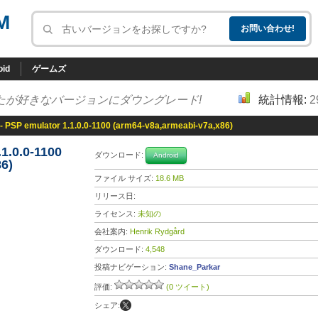
M
oid
ゲームズ
たが好きなバージョンにダウングレード!
統計情報:
2
 PSP emulator 1.1.0.0-1100 (arm64-v8a,armeabi-v7a,x86)
1.0.0-1100
ダウンロード:
Android
6)
ファイル サイズ:
18.6 MB
リリース日:
ライセンス:
未知の
会社案内:
Henrik Rydgård
ダウンロード:
4,548
投稿ナビゲーション:
Shane_Parkar
評価:
(0 ツイート)
シェア: