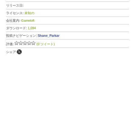
リリース日:
ライセンス:
未知の
会社案内:
Gameloft
ダウンロード:
1,094
投稿ナビゲーション:
Shane_Parkar
評価:
(0 ツイート)
シェア: