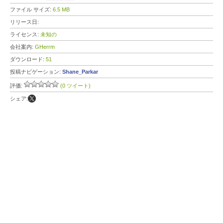
ファイル サイズ:
6.5 MB
リリース日:
ライセンス:
未知の
会社案内:
GHerrm
ダウンロード:
51
投稿ナビゲーション:
Shane_Parkar
評価:
(0 ツイート)
シェア: