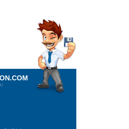
ION.COM
!