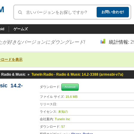
M
oid
ゲームズ
たが好きなバージョンにダウングレード!
統計情報:
2
ンロードを表示
- Radio & Music
»
TuneIn Radio - Radio & Music 14.2-3388 (armeabi-v7a)
sic 14.2-
ダウンロード:
Android
ファイル サイズ:
15.6 MB
リリース日:
ライセンス:
未知の
会社案内:
TuneIn Inc
ダウンロード:
57