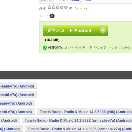
投稿ナビゲーション:
Shane_Parkar
評価:
(0 ツイート)
シェア:
ダウンロード Android
(15.6 MB)
検査済み:
スパイウェア、アドウェア、ウイルスから
meabi-v7a) (Android)
meabi-v7a) (Android)
eabi-v7a) (Android)
eabi-v7a) (Android)
TuneIn Radio - Radio & Music 14.2-6388 (x86) (Android)
 (Android)
TuneIn Radio - Radio & Music 14.1-3382 (armeabi-v7a) (Android)
6) (Android)
TuneIn Radio - Radio & Music 14.1.1-3385 (armeabi-v7a) (Andr