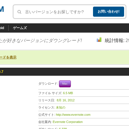
M
oid
ゲームズ
たが好きなバージョンにダウングレード!
統計情報:
2
ードを表示
0.7
ダウンロード:
Mac
ファイル サイズ:
6.5 MB
リリース日:
8月 16, 2012
ライセンス:
未知の
公式サイト:
http://www.evernote.com
会社案内:
Evernote Corporation