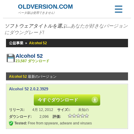
OLDVERSION.COM
ベータ版は使用できません!
ソフトウェアタイトルを選ぶ...
あなたが好きなバージョン
にダウングレード!
公益事業
»
Alcohol 52
Alcohol 52
23,587 ダウンロード
Alcohol 52
最新のバージョン
Alcohol 52 2.0.2.3929
今すぐダウンロード
リリース:
4月 12, 2012
サイズ::
未知の
ダウンロード:
2,096
評価:
Tested:
Free from spyware, adware and viruses