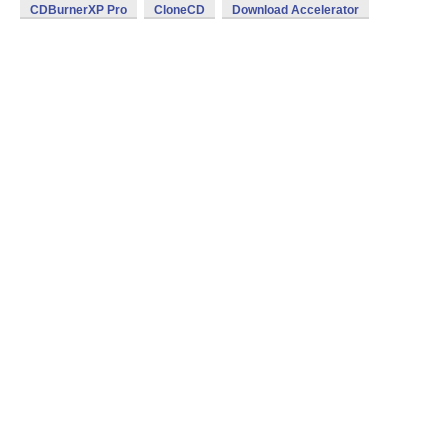
CDBurnerXP Pro
CloneCD
Download Accelerator