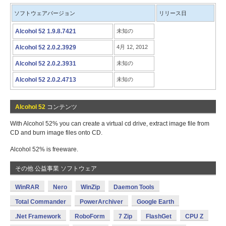
ソフトウェアバージョン
リリース日
Alcohol 52 1.9.8.7421
未知の
Alcohol 52 2.0.2.3929
4月 12, 2012
Alcohol 52 2.0.2.3931
未知の
Alcohol 52 2.0.2.4713
未知の
Alcohol 52
コンテンツ
With Alcohol 52% you can create a virtual cd drive, extract image file from
CD and burn image files onto CD.
Alcohol 52% is freeware.
その他 公益事業 ソフトウェア
WinRAR
Nero
WinZip
Daemon Tools
Total Commander
PowerArchiver
Google Earth
.Net Framework
RoboForm
7 Zip
FlashGet
CPU Z