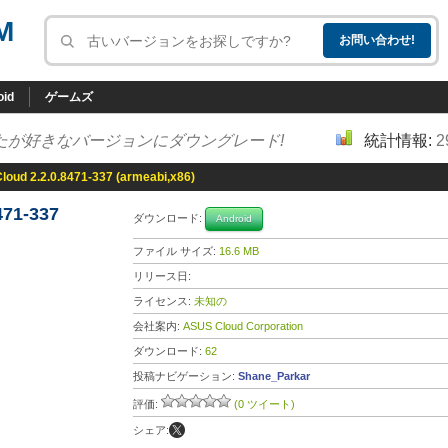
M
oid
ゲームズ
たが好きなバージョンにダウングレード!
統計情報:
2
ud 2.2.0.8471-337 (armeabi,x86)
71-337
ダウンロード:
Android
ファイル サイズ:
16.6 MB
リリース日:
ライセンス:
未知の
会社案内:
ASUS Cloud Corporation
ダウンロード:
62
投稿ナビゲーション:
Shane_Parkar
評価:
(0 ツイート)
シェア: