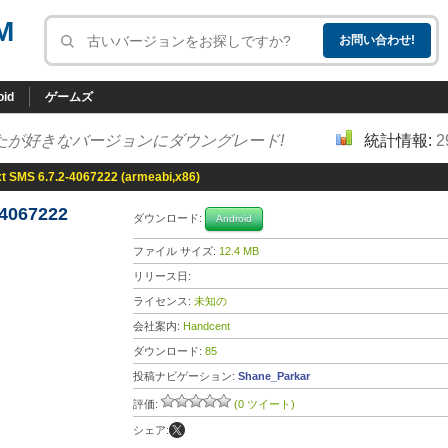
M
oid
ゲームズ
たが好きなバージョンにダウングレード!
統計情報:
2
t SMS 6.7.2-4067222 (armeabi,x86)
-4067222
ダウンロード:
Android
ファイル サイズ:
12.4 MB
リリース日:
ライセンス:
未知の
会社案内:
Handcent
ダウンロード:
85
投稿ナビゲーション:
Shane_Parkar
評価:
(0 ツイート)
シェア: