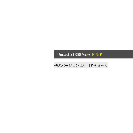
Unpacked 360 View
ビルド
他のバージョンは利用できません