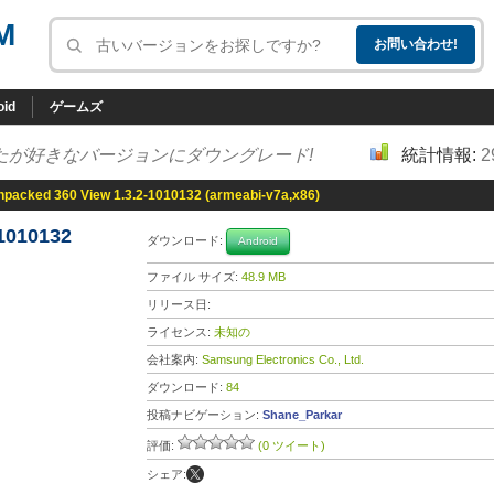
M
oid
ゲームズ
たが好きなバージョンにダウングレード!
統計情報:
2
npacked 360 View 1.3.2-1010132 (armeabi-v7a,x86)
1010132
ダウンロード:
Android
ファイル サイズ:
48.9 MB
リリース日:
ライセンス:
未知の
会社案内:
Samsung Electronics Co., Ltd.
ダウンロード:
84
投稿ナビゲーション:
Shane_Parkar
評価:
(0 ツイート)
シェア: