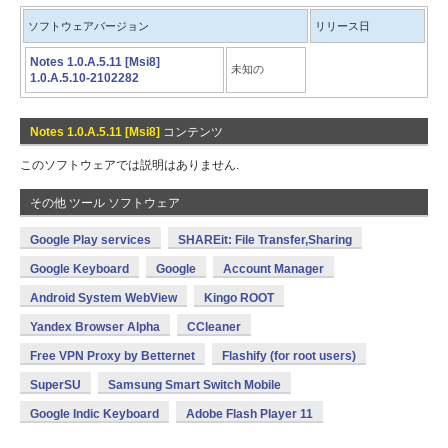
ソフトウェアバージョン
リリース日
Notes 1.0.A.5.11 [Msi8]
未知の
1.0.A.5.10-2102282
Notes 1.0.A.5.11 [Msi8]
コンテンツ
このソフトウェアでは説明はありません.
その他 ツール ソフトウェア
Google Play services
SHAREit: File Transfer,Sharing
Google Keyboard
Google
Account Manager
Android System WebView
Kingo ROOT
Yandex Browser Alpha
CCleaner
Free VPN Proxy by Betternet
Flashify (for root users)
SuperSU
Samsung Smart Switch Mobile
Google Indic Keyboard
Adobe Flash Player 11