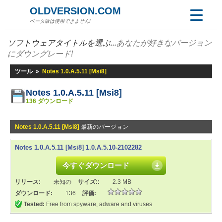
OLDVERSION.COM
ベータ版は使用できません!
ソフトウェアタイトルを選ぶ...
あなたが好きなバージョン
にダウングレード!
ツール
»
Notes 1.0.A.5.11 [Msi8]
Notes 1.0.A.5.11 [Msi8]
136 ダウンロード
Notes 1.0.A.5.11 [Msi8]
最新のバージョン
Notes 1.0.A.5.11 [Msi8] 1.0.A.5.10-2102282
今すぐダウンロード
リリース:
未知の
サイズ::
2.3 MB
ダウンロード:
136
評価:
Tested:
Free from spyware, adware and viruses