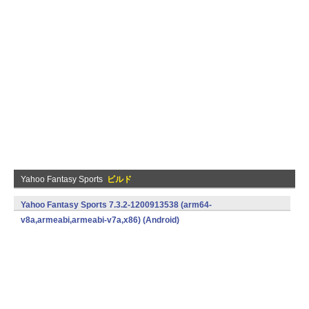
Yahoo Fantasy Sports
ビルド
Yahoo Fantasy Sports 7.3.2-1200913538 (arm64-
v8a,armeabi,armeabi-v7a,x86) (Android)