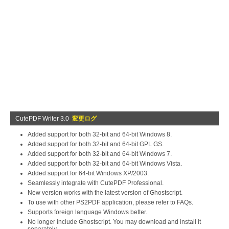
CutePDF Writer 3.0
変更ログ
Added support for both 32-bit and 64-bit Windows 8.
Added support for both 32-bit and 64-bit GPL GS.
Added support for both 32-bit and 64-bit Windows 7.
Added support for both 32-bit and 64-bit Windows Vista.
Added support for 64-bit Windows XP/2003.
Seamlessly integrate with CutePDF Professional.
New version works with the latest version of Ghostscript.
To use with other PS2PDF application, please refer to FAQs.
Supports foreign language Windows better.
No longer include Ghostscript. You may download and install it