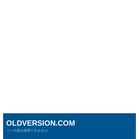
OLDVERSION.COM
ベータ版は使用できません!