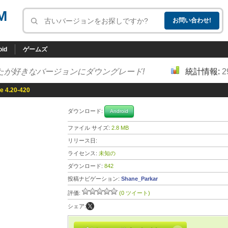
M
oid
ゲームズ
たが好きなバージョンにダウングレード!
統計情報:
2
te 4.20-420
ダウンロード:
Android
ファイル サイズ:
2.8 MB
リリース日:
ライセンス:
未知の
ダウンロード:
842
投稿ナビゲーション:
Shane_Parkar
評価:
(0 ツイート)
シェア: