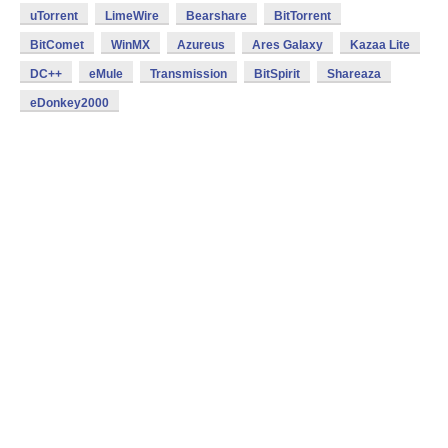
uTorrent
LimeWire
Bearshare
BitTorrent
BitComet
WinMX
Azureus
Ares Galaxy
Kazaa Lite
DC++
eMule
Transmission
BitSpirit
Shareaza
eDonkey2000