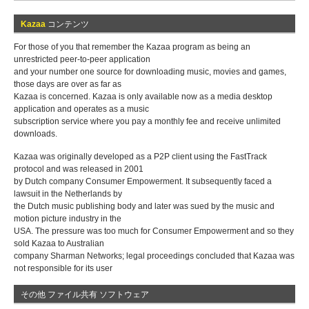
Kazaa
コンテンツ
For those of you that remember the Kazaa program as being an
unrestricted peer-to-peer application
and your number one source for downloading music, movies and games,
those days are over as far as
Kazaa is concerned. Kazaa is only available now as a media desktop
application and operates as a music
subscription service where you pay a monthly fee and receive unlimited
downloads.
Kazaa was originally developed as a P2P client using the FastTrack
protocol and was released in 2001
by Dutch company Consumer Empowerment. It subsequently faced a
lawsuit in the Netherlands by
the Dutch music publishing body and later was sued by the music and
motion picture industry in the
USA. The pressure was too much for Consumer Empowerment and so they
sold Kazaa to Australian
company Sharman Networks; legal proceedings concluded that Kazaa was
not responsible for its user
その他 ファイル共有 ソフトウェア