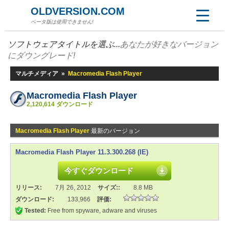
OLDVERSION.COM
ベータ版は使用できません!
ソフトウェアタイトルを選ぶ...
あなたが好きなバージョン
にダウングレード!
マルチメディア
»
Macromedia Flash Player
Macromedia Flash Player
2,120,614 ダウンロード
Macromedia Flash Player
最新のバージョン
Macromedia Flash Player 11.3.300.268 (IE)
今すぐダウンロード
リリース:
7月 26, 2012
サイズ::
8.8 MB
ダウンロード:
133,966
評価:
Tested:
Free from spyware, adware and viruses