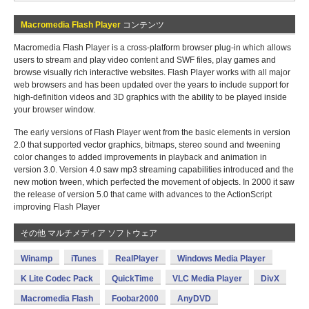
Macromedia Flash Player
コンテンツ
Macromedia Flash Player is a cross-platform browser plug-in which allows
users to stream and play video content and SWF files, play games and
browse visually rich interactive websites. Flash Player works with all major
web browsers and has been updated over the years to include support for
high-definition videos and 3D graphics with the ability to be played inside
your browser window.
The early versions of Flash Player went from the basic elements in version
2.0 that supported vector graphics, bitmaps, stereo sound and tweening
color changes to added improvements in playback and animation in
version 3.0. Version 4.0 saw mp3 streaming capabilities introduced and the
new motion tween, which perfected the movement of objects. In 2000 it saw
the release of version 5.0 that came with advances to the ActionScript
improving Flash Player
その他 マルチメディア ソフトウェア
Winamp
iTunes
RealPlayer
Windows Media Player
K Lite Codec Pack
QuickTime
VLC Media Player
DivX
Macromedia Flash
Foobar2000
AnyDVD