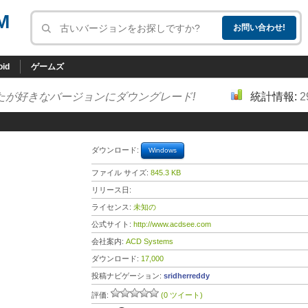
M
oid
ゲームズ
たが好きなバージョンにダウングレード!
統計情報:
2
ダウンロード:
Windows
ファイル サイズ:
845.3 KB
リリース日:
ライセンス:
未知の
公式サイト:
http://www.acdsee.com
会社案内:
ACD Systems
ダウンロード:
17,000
投稿ナビゲーション:
sridherreddy
評価:
(0 ツイート)