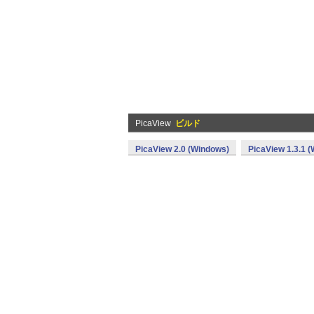
PicaView
ビルド
PicaView 2.0 (Windows)
PicaView 1.3.1 