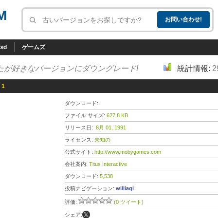
M
oid
ゲームズ
たが好きなバージョンにダウングレード!
統計情報:
2
 1
ダウンロード:
ファイル サイズ:
627.8 KB
リリース日:
8月 01, 1991
ライセンス:
未知の
公式サイト:
http://www.mobygames.com
会社案内:
Titus Interactive
ダウンロード:
5,538
投稿ナビゲーション:
williagl
評価:
(0 ツイート)
シェア: