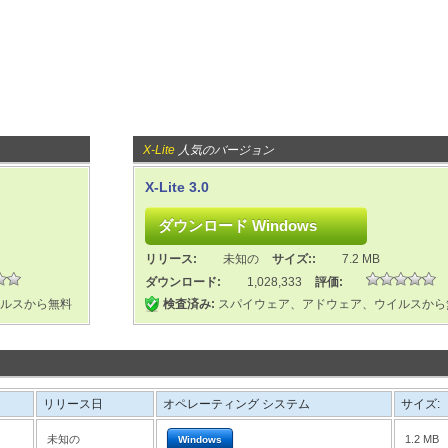
X-Lite
人気のバージョン
X-Lite 3.0
リリース:
未知の
サイズ::
7.2 MB
ダウンロード:
1,028,333
評価:
ルスから無料
検査済み:
スパイウェア、アドウェア、ウイルスから
リリース日
オペレーティング システム
サイズ:
未知の
1.2 MB
Windows