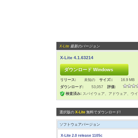
X-Lite
最新のバージョン
X-Lite 4.1.63214
リリース:
未知の
サイズ::
16.9 MB
ダウンロード:
53,057
評価:
検査済み:
スパイウェア、アドウェア、ウイ
選択版の
X-Lite
無料でダウンロード!
ソフトウェアバージョン
X-Lite 2.0 release 1105c