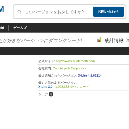
M
oid
ゲームズ
たが好きなバージョンにダウングレード!
統計情報:
2
公式サイト:
http://www.counterpath.com
会社案内:
Counterpath Corporation
最近追加されたバージョン:
X-Lite 4.1.63214
最も人気のあるバージョン:
X-Lite 3.0
- 1,028,333 ダウンロード
シェア: