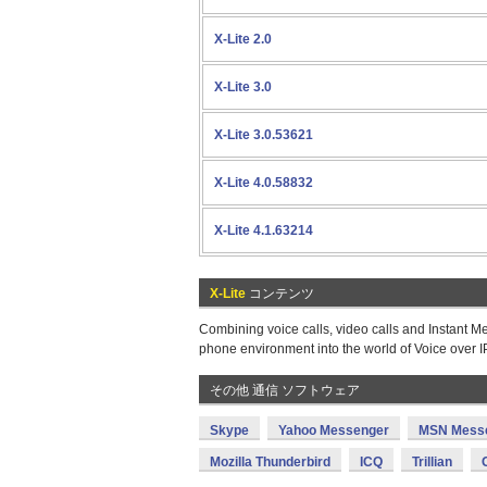
X-Lite 2.0
X-Lite 3.0
X-Lite 3.0.53621
X-Lite 4.0.58832
X-Lite 4.1.63214
X-Lite
コンテンツ
Combining voice calls, video calls and Instant Me
phone environment into the world of Voice over IP
その他 通信 ソフトウェア
Skype
Yahoo Messenger
MSN Mess
Mozilla Thunderbird
ICQ
Trillian