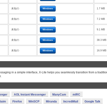
未知の
1.7 MB
Windows
未知の
7.2 MB
Windows
未知の
9.1 MB
Windows
未知の
38.3 MB
Windows
未知の
16.9 MB
Windows
ssaging in a simple interface, X-Lite helps you seamlessly transition from a traditio
.
enger
AOL Instant Messenger
ManyCam
mIRC
Gaim
Firefox
WinSCP
Miranda
IncrediMail
Google Talk