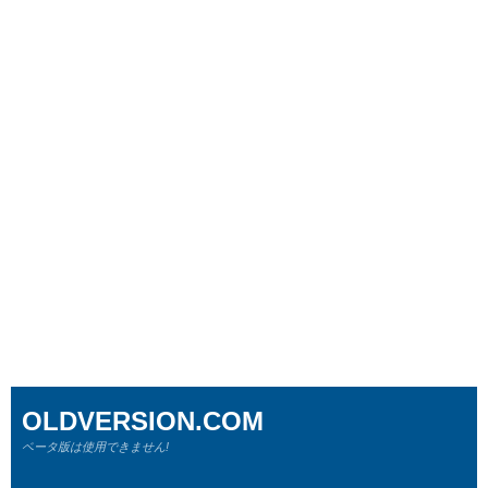
OLDVERSION.COM
ベータ版は使用できません!