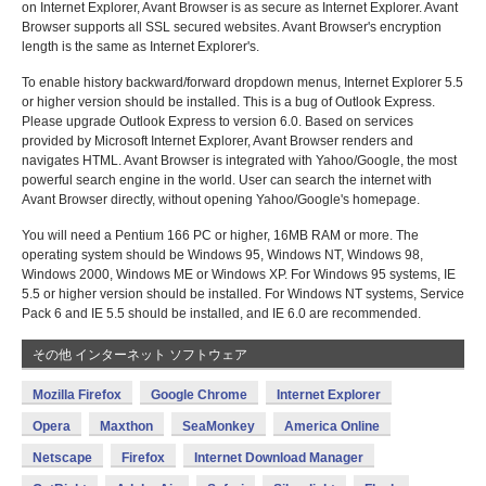
on Internet Explorer, Avant Browser is as secure as Internet Explorer. Avant
Browser supports all SSL secured websites. Avant Browser's encryption
length is the same as Internet Explorer's.
To enable history backward/forward dropdown menus, Internet Explorer 5.5
or higher version should be installed. This is a bug of Outlook Express.
Please upgrade Outlook Express to version 6.0. Based on services
provided by Microsoft Internet Explorer, Avant Browser renders and
navigates HTML. Avant Browser is integrated with Yahoo/Google, the most
powerful search engine in the world. User can search the internet with
Avant Browser directly, without opening Yahoo/Google's homepage.
You will need a Pentium 166 PC or higher, 16MB RAM or more. The
operating system should be Windows 95, Windows NT, Windows 98,
Windows 2000, Windows ME or Windows XP. For Windows 95 systems, IE
5.5 or higher version should be installed. For Windows NT systems, Service
Pack 6 and IE 5.5 should be installed, and IE 6.0 are recommended.
その他 インターネット ソフトウェア
Mozilla Firefox
Google Chrome
Internet Explorer
Opera
Maxthon
SeaMonkey
America Online
Netscape
Firefox
Internet Download Manager