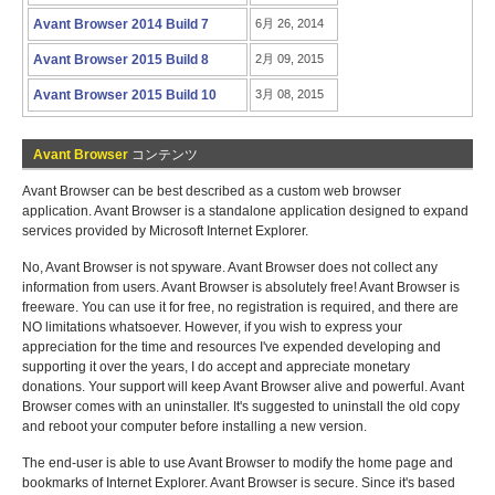
Avant Browser 2014 Build 7
6月 26, 2014
Avant Browser 2015 Build 8
2月 09, 2015
Avant Browser 2015 Build 10
3月 08, 2015
Avant Browser
コンテンツ
Avant Browser can be best described as a custom web browser
application. Avant Browser is a standalone application designed to expand
services provided by Microsoft Internet Explorer.
No, Avant Browser is not spyware. Avant Browser does not collect any
information from users. Avant Browser is absolutely free! Avant Browser is
freeware. You can use it for free, no registration is required, and there are
NO limitations whatsoever. However, if you wish to express your
appreciation for the time and resources I've expended developing and
supporting it over the years, I do accept and appreciate monetary
donations. Your support will keep Avant Browser alive and powerful. Avant
Browser comes with an uninstaller. It's suggested to uninstall the old copy
and reboot your computer before installing a new version.
The end-user is able to use Avant Browser to modify the home page and
bookmarks of Internet Explorer. Avant Browser is secure. Since it's based