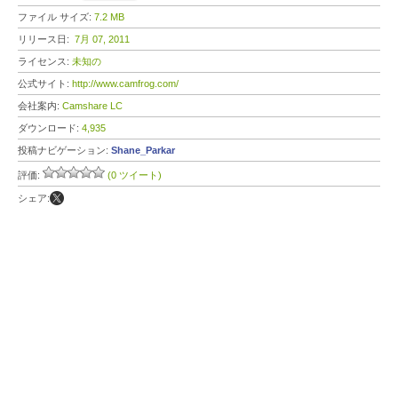
ファイル サイズ:
7.2 MB
リリース日:
7月 07, 2011
ライセンス:
未知の
公式サイト:
http://www.camfrog.com/
会社案内:
Camshare LC
ダウンロード:
4,935
投稿ナビゲーション:
Shane_Parkar
評価:
(0 ツイート)
シェア: