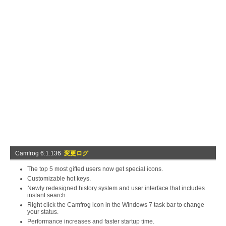
Camfrog 6.1.136
変更ログ
The top 5 most gifted users now get special icons.
Customizable hot keys.
Newly redesigned history system and user interface that includes
instant search.
Right click the Camfrog icon in the Windows 7 task bar to change
your status.
Performance increases and faster startup time.