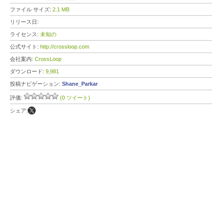
ファイル サイズ:
2.1 MB
リリース日:
ライセンス:
未知の
公式サイト:
http://crossloop.com
会社案内:
CrossLoop
ダウンロード:
9,981
投稿ナビゲーション:
Shane_Parkar
評価:
(0 ツイート)
シェア: