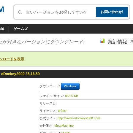
M
oid
ゲームズ
たが好きなバージョンにダウングレード!
統計情報:
2
ンロードを表示
»
eDonkey2000 35.16.59
ダウンロード:
Windows
ファイル サイズ:
853.5 KB
リリース日:
ライセンス:
未知の
公式サイト:
http://www.edonkey2000.com
会社案内:
MetaMachine