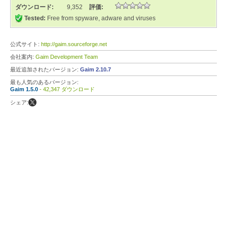
ダウンロード:
9,352
評価:
Tested:
Free from spyware, adware and viruses
公式サイト:
http://gaim.sourceforge.net
会社案内:
Gaim Development Team
最近追加されたバージョン:
Gaim 2.10.7
最も人気のあるバージョン:
Gaim 1.5.0
- 42,347 ダウンロード
シェア: