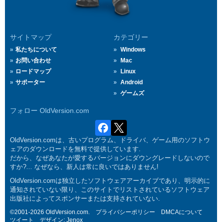
サイトマップ
カテゴリー
私たちについて
Windows
お問い合わせ
Mac
ロードマップ
Linux
サポーター
Android
ゲームズ
フォロー OldVersion.com
OldVersion.comは、古いプログラム、ドライバ、ゲーム用のソフトウ
ェアのダウンロードを無料で提供しています.
だから、なぜあなたが愛するバージョンにダウングレードしないので
すか?... なぜなら、新人は常に良いではありません!
OldVersion.comは独立したソフトウェアアーカイブであり、明示的に
通知されていない限り、このサイトでリストされているソフトウェア
出版社によってスポンサーまたは支持されていない.
©2001-2026 OldVersion.com.
プライバシーポリシー
DMCAについて
ツイート
デザイン:
Jenox