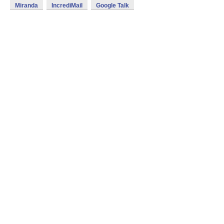
Miranda
IncrediMail
Google Talk