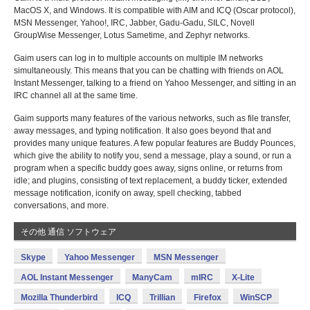
MacOS X, and Windows. It is compatible with AIM and ICQ (Oscar protocol),
MSN Messenger, Yahoo!, IRC, Jabber, Gadu-Gadu, SILC, Novell
GroupWise Messenger, Lotus Sametime, and Zephyr networks.
Gaim users can log in to multiple accounts on multiple IM networks
simultaneously. This means that you can be chatting with friends on AOL
Instant Messenger, talking to a friend on Yahoo Messenger, and sitting in an
IRC channel all at the same time.
Gaim supports many features of the various networks, such as file transfer,
away messages, and typing notification. It also goes beyond that and
provides many unique features. A few popular features are Buddy Pounces,
which give the ability to notify you, send a message, play a sound, or run a
program when a specific buddy goes away, signs online, or returns from
idle; and plugins, consisting of text replacement, a buddy ticker, extended
message notification, iconify on away, spell checking, tabbed
conversations, and more.
その他 通信 ソフトウェア
Skype
Yahoo Messenger
MSN Messenger
AOL Instant Messenger
ManyCam
mIRC
X-Lite
Mozilla Thunderbird
ICQ
Trillian
Firefox
WinSCP