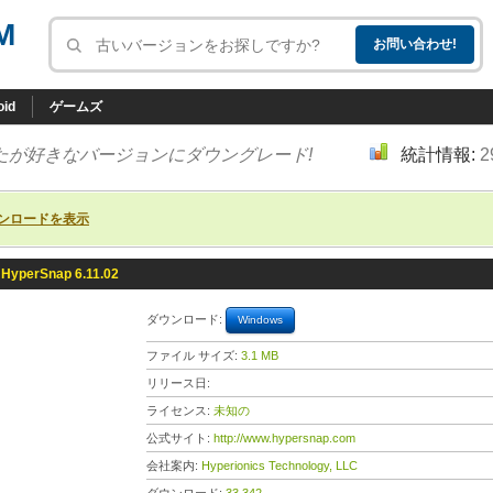
M
oid
ゲームズ
たが好きなバージョンにダウングレード!
統計情報:
2
ンロードを表示
HyperSnap 6.11.02
ダウンロード:
Windows
ファイル サイズ:
3.1 MB
リリース日:
ライセンス:
未知の
公式サイト:
http://www.hypersnap.com
会社案内:
Hyperionics Technology, LLC