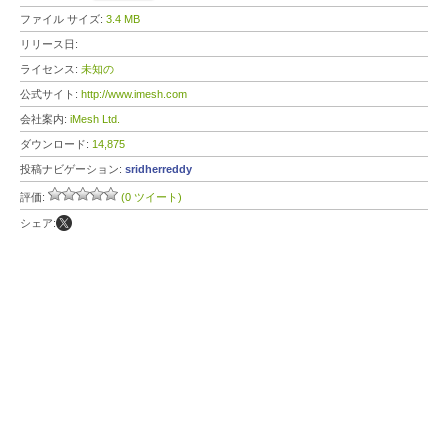
ファイル サイズ:
3.4 MB
リリース日:
ライセンス:
未知の
公式サイト:
http://www.imesh.com
会社案内:
iMesh Ltd.
ダウンロード:
14,875
投稿ナビゲーション:
sridherreddy
評価:
(0 ツイート)
シェア: