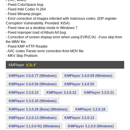
FLAC, WMA)
- Fixed ColorSpace bug.
- Fixed Intel Codec H.264.
- Fixed Winamp plugin.
- Error correction of images infected with malicious codes. (EIP register
Corruption Vulnerability. Provided: KISA)
- Fixed view as a desktop mode in Windows 7.
- Fixed improper load of Album Art bug.
- Correction of screen display error when using EVR(C/A) - if you skip from
the WMV file.
- Fixed KMP HTTP Reader.
- AAC codec Parser error correction from MOV file.
- MKV Skip Problum.
KMPlayer
ビルド
KMPlayer 3.5.0.77 (Windows)
KMPlayer 3.4.0.59 (Windows)
KMPlayer 3.4.0.56 (Windows)
KMPlayer 3.4.0.55
KMPlayer 3.3.0.33
KMPlayer 3.3.0.32
KMPlayer 3.3.0.31
KMPlayer 3.3.0.30 (Windows)
KMPlayer 3.3.0.28 (Beta) (Windows)
KMPlayer 3.2.0.18
KMPlayer 3.2.0.13 (Windows)
KMPlayer 3.2.0.12
KMPlayer 3.1.0.0 R2 (Windows)
KMPlayer 3.1.0.0 (Windows)