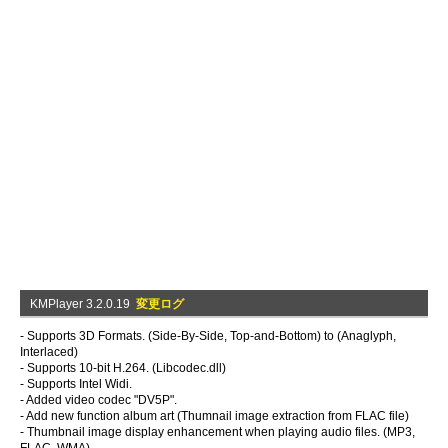
KMPlayer 3.2.0.19
変更ログ
- Supports 3D Formats. (Side-By-Side, Top-and-Bottom) to (Anaglyph,
Interlaced)
- Supports 10-bit H.264. (Libcodec.dll)
- Supports Intel Widi.
- Added video codec "DV5P".
- Add new function album art (Thumnail image extraction from FLAC file)
- Thumbnail image display enhancement when playing audio files. (MP3,