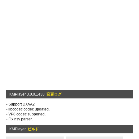
KMPlayer 3.0.0.1438
変更ログ
- Support DXVA2
- libcodec codec updated.
- VP8 codec supported.
- Fix nsv parser.
KMPlayer
ビルド