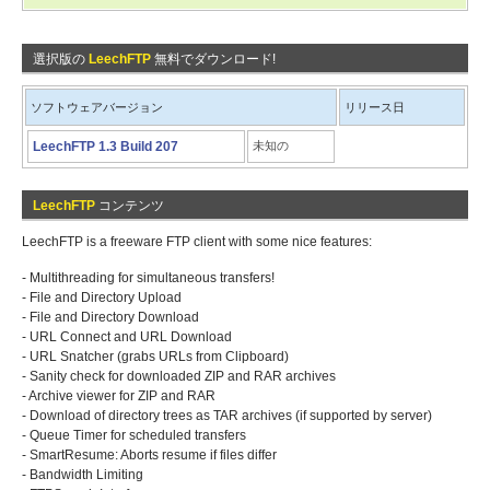
選択版の
LeechFTP
無料でダウンロード!
ソフトウェアバージョン
リリース日
LeechFTP 1.3 Build 207
未知の
LeechFTP
コンテンツ
LeechFTP is a freeware FTP client with some nice features:
- Multithreading for simultaneous transfers!
- File and Directory Upload
- File and Directory Download
- URL Connect and URL Download
- URL Snatcher (grabs URLs from Clipboard)
- Sanity check for downloaded ZIP and RAR archives
- Archive viewer for ZIP and RAR
- Download of directory trees as TAR archives (if supported by server)
- Queue Timer for scheduled transfers
- SmartResume: Aborts resume if files differ
- Bandwidth Limiting