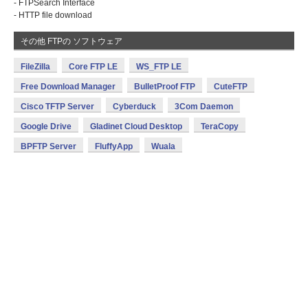
- FTPSearch Interface
- HTTP file download
その他 FTPの ソフトウェア
FileZilla
Core FTP LE
WS_FTP LE
Free Download Manager
BulletProof FTP
CuteFTP
Cisco TFTP Server
Cyberduck
3Com Daemon
Google Drive
Gladinet Cloud Desktop
TeraCopy
BPFTP Server
FluffyApp
Wuala