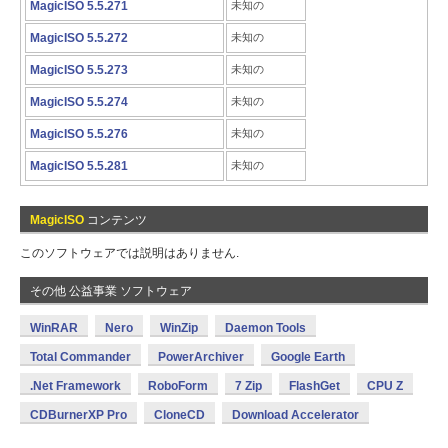
MagicISO 5.5.271
未知の
MagicISO 5.5.272
未知の
MagicISO 5.5.273
未知の
MagicISO 5.5.274
未知の
MagicISO 5.5.276
未知の
MagicISO 5.5.281
未知の
MagicISO
コンテンツ
このソフトウェアでは説明はありません.
その他 公益事業 ソフトウェア
WinRAR
Nero
WinZip
Daemon Tools
Total Commander
PowerArchiver
Google Earth
.Net Framework
RoboForm
7 Zip
FlashGet
CPU Z
CDBurnerXP Pro
CloneCD
Download Accelerator