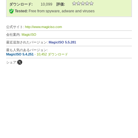
ダウンロード:
10,099
評価:
Tested:
Free from spyware, adware and viruses
公式サイト:
http://www.magiciso.com
会社案内:
MagicISO
最近追加されたバージョン:
MagicISO 5.5.281
最も人気のあるバージョン:
MagicISO 5.4.251
- 10,452 ダウンロード
シェア: