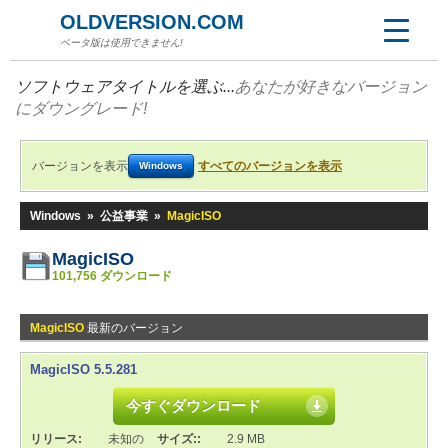
OLDVERSION.COM
ベータ版は使用できません!
ソフトウェアタイトルを選ぶ...
あなたが好きなバージョン
にダウングレード!
バージョンを表示
すべてのバージョンを表示
Windows
Windows
»
公益事業
»
MagicISO
MagicISO
101,756 ダウンロード
MagicISO
最新のバージョン
MagicISO 5.5.281
今すぐダウンロード
リリース:
未知の
サイズ::
2.9 MB