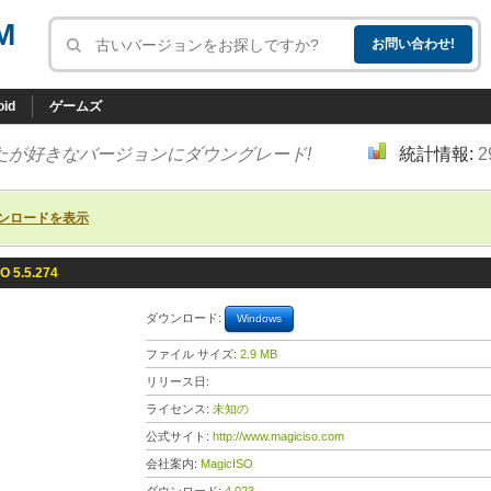
M
oid
ゲームズ
たが好きなバージョンにダウングレード!
統計情報:
2
ンロードを表示
O 5.5.274
ダウンロード:
Windows
ファイル サイズ:
2.9 MB
リリース日:
ライセンス:
未知の
公式サイト:
http://www.magiciso.com
会社案内:
MagicISO