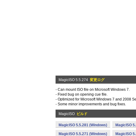
MagicISO 5.5.274
変更ログ
- Can mount ISO file on Microsoft Windows 7.
- Fixed bug on opening cue file.
- Optimized for Microsoft Windows 7 and 2008 Se
- Some minor improvements and bug fixes.
MagicISO
ビルド
MagicISO 5.5.281 (Windows)
MagicISO 5.
MagicISO 5.5.271 (Windows)
MagicISO 5.