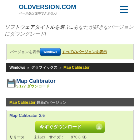
OLDVERSION.COM
ベータ版は使用できません!
ソフトウェアタイトルを選ぶ...
あなたが好きなバージョン
にダウングレード!
バージョンを表示
すべてのバージョンを表示
Windows
Windows
»
グラフィックス
»
Map Calibrator
Map Calibrator
5,177 ダウンロード
Map Calibrator
最新のバージョン
Map Calibrator 2.6
今すぐダウンロード
リリース:
未知の
サイズ::
970.8 KB