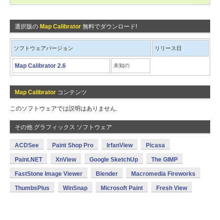
選択版の
Map Calibrator
無料でダウンロード!
ソフトウェアバージョン
リリース日
Map Calibrator 2.6
未知の
Map Calibrator
コンテンツ
このソフトウェアでは説明はありません.
その他 グラフィックス ソフトウェア
ACDSee
Paint Shop Pro
IrfanView
Picasa
Paint.NET
XnView
Google SketchUp
The GIMP
FastStone Image Viewer
Blender
Macromedia Fireworks
ThumbsPlus
WinSnap
Microsoft Paint
Fresh View