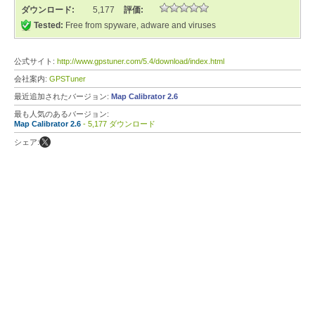
ダウンロード:
5,177
評価:
Tested:
Free from spyware, adware and viruses
公式サイト:
http://www.gpstuner.com/5.4/download/index.html
会社案内:
GPSTuner
最近追加されたバージョン:
Map Calibrator 2.6
最も人気のあるバージョン:
Map Calibrator 2.6
- 5,177 ダウンロード
シェア: