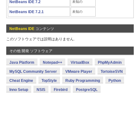
NetBeans IDE 7.2
未知の
NetBeans IDE 7.2.1
未知の
NetBeans IDE
コンテンツ
このソフトウェアでは説明はありません.
その他 開発 ソフトウェア
Java Platform
Notepad++
VirtualBox
PhpMyAdmin
MySQL Community Server
VMware Player
TortoiseSVN
Cheat Engine
TopStyle
Ruby Programming
Python
Inno Setup
NSIS
Firebird
PostgreSQL