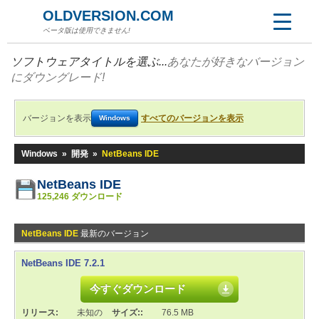
OLDVERSION.COM
ベータ版は使用できません!
ソフトウェアタイトルを選ぶ...
あなたが好きなバージョン
にダウングレード!
バージョンを表示
すべてのバージョンを表示
Windows
Windows
»
開発
»
NetBeans IDE
NetBeans IDE
125,246 ダウンロード
NetBeans IDE
最新のバージョン
NetBeans IDE 7.2.1
今すぐダウンロード
リリース:
未知の
サイズ::
76.5 MB