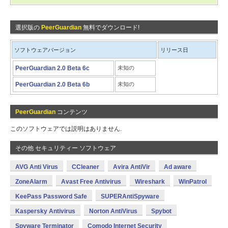
選択版の
PeerGuardian
無料でダウンロード!
ソフトウェアバージョン
リリース日
PeerGuardian 2.0 Beta 6c
未知の
PeerGuardian 2.0 Beta 6b
未知の
PeerGuardian
コンテンツ
このソフトウェアでは説明はありません.
その他 セキュリティー ソフトウェア
AVG Anti Virus
CCleaner
Avira AntiVir
Ad aware
ZoneAlarm
Avast Free Antivirus
Wireshark
WinPatrol
KeePass Password Safe
SUPERAntiSpyware
Kaspersky Antivirus
Norton AntiVirus
Spybot
Spyware Terminator
Comodo Internet Security