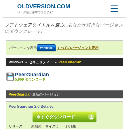
OLDVERSION.COM
ベータ版は使用できません!
ソフトウェアタイトルを選ぶ...
あなたが好きなバージョン
にダウングレード!
バージョンを表示
すべてのバージョンを表示
Windows
Windows
»
セキュリティー
»
PeerGuardian
PeerGuardian
5,969 ダウンロード
PeerGuardian
最新のバージョン
PeerGuardian 2.0 Beta 6c
今すぐダウンロード
リリース:
未知の
サイズ::
1.6 MB